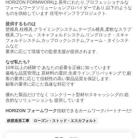
HORIZON FORMWORKは,長年にわたり,プロフェッショナルな
フォームワークソリューションプロバイダーであり,以下のような
ものを供給しています.住宅やインフラプロジェクト.
提供するものは
壁模具,柱模具,クライミングシステム,テーブル模具,柔軟なスラブ
模具,フレーム・スキャフォルドシステム,リングロック・スキャ
フォルドシステム,カップロックシステム,フォーム・タイシステ
ムなど
要求に応じて現場での監督支援が提供されます.
なぜ私たち?
10年以上の経験で あなたの必要を正確に知っています
厳格な品質管理は 原材料の選択,生産ライン,プリパッキングで,顧
客の要求に応じて信頼性の高い製品品質を保証します.
顧客の要求に応じた迅速な対応です
優れた製品だけでなく コンクリート型材やスキャッシングの 総
合的なソリューションも 提供しています
HORIZON フォームワーク
信頼できるカームワークパートナーだ!
鉄筋造形工事
ローズン・ストッド・エスカフォルト