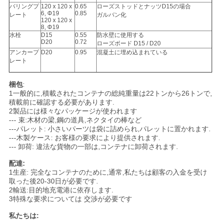
バリングプ
120 x 120 x
0.65
ローズストッドとナッツD15の場合
6, Φ19
0.85
レート
ガルバン化
120 x 120 x
8, Φ19
水栓
D15
0.55
防水壁に使用する
D20
0.72
ローズボード D15 / D20
アンカープ
D20
0.95
混凝土に埋め込まれている
レート
梱包
:
1一般的に,積載されたコンテナの総純重量は22トンから26トンで,
積載前に確認する必要があります.
2製品には様々なパッケージが使われます
--- 束:木材の梁,鋼の道具,ネクタイの棒など
---パレット: 小さいパーツは袋に詰められ,パレットに置かれます.
---木製ケース: お客様の要求により提供されます.
--- 卸荷: 違法な貨物の一部は,コンテナに卸荷されます.
配達:
1生産: 完全なコンテナのために,通常,私たちは顧客の入金を受け
取った後20-30日が必要です.
2輸送:目的地充電港に依存します.
3特殊な要求については 交渉が必要です
私たちは: