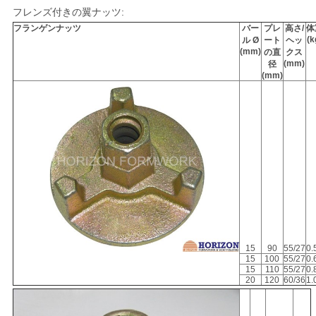
用
フレンズ付きの翼ナッツ:
フランゲンナッツ
バー
プレ
高さ/
体
を
(k
ル Ø
ート
ヘッ
(mm)
の直
クス
(mm)
径
要
(mm)
求
し
な
さ
い
15
90
55/27
0.
地
15
100
55/27
0.
15
110
55/27
0.
20
120
60/36
1.
図