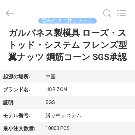
用
タ
イ
ヤ
ス
型枠のタイ棒システム
ト
ッ
ガルバネス製模具 ローズ・ス
家
ド
サ
プ
トッド・システム フレンズ型
ラ
イ
製
ヤ
翼ナッツ 鋼筋コーン SGS承認
ー.
Copyright
品
©
2017
-
起源の場所:
中国
2025
HORIZON
私
FORMWORK
CO.,
HORIZON
ブランド名:
LTD..
達
All
Rights
SGS
証明:
Reserved.
Developed
に
by
モデル番号:
縛り棒システム
ECER
つ
10000 PCS
最小注文数量: