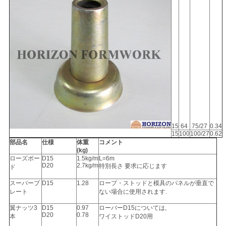
PRIVACY
POLICY
15
64
75/27
0.34
15
100
100/27
0.62
部品名
仕様
体重
コメント
(kg)
ローズボー
D15
1.5kg/m
L=6m
D20
2.7kg/m
特別長さ 要求に応じます
ド
スーパープ
D15
1.28
ロープ・ストッドと模具のパネルが垂直で
レート
ない場合に使用されます.
翼ナッツ3
D15
0.97
ローバーD15については,
D20
0.78
本
ワイストッドD20用