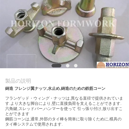
私
達
に
連
絡
し
な
製品の説明
鋳造 フレンジ翼ナッツ,水止め,鋳造のための鉄筋コーン
さ
フランゲッド・ウィング・ナッツは,異なる直径で提供されていま
い
す.より大きな脚台により,壁に直接負荷を支えることができます.
六角鍵,スレッドバー,ハンマーを使って 引っ張り付け,放り出すこ
とができます
鋼筋コーンは,通常,外部のタイ棒を簡単に取り除くために,模具の
引
タイ棒システムで使用されます.