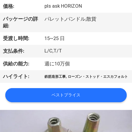
い
pls ask HORIZON
価格:
て
パッケージの詳
パレット,バンドル,散貨
細:
工
受渡し時間:
15~25 日
場
L/C,T/T
支払条件:
旅
供給の能力:
週に10万個
行
,
ハイライト:
鉄筋造形工事
ローズン・ストッド・エスカフォルト
品
ベストプライス
質
管
理