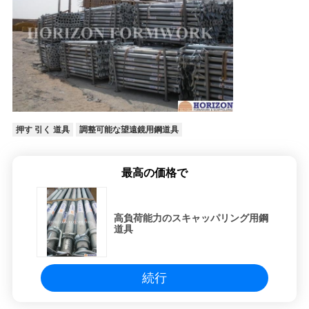
PRIVACY
POLICY
押す 引く 道具
調整可能な望遠鏡用鋼道具
最高の価格で
高負荷能力のスキャッパリング用鋼
道具
続行