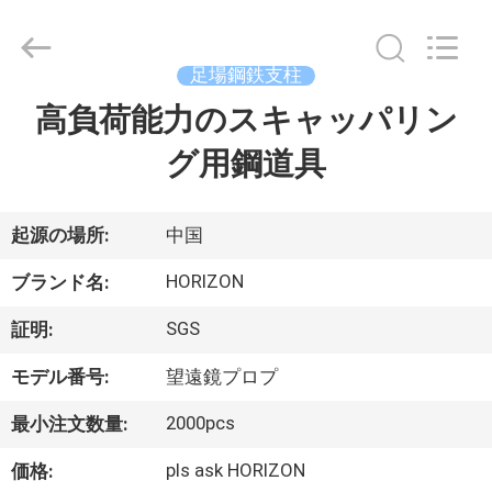
引
く
道
具
supplier.
足場鋼鉄支柱
Copyright
©
高負荷能力のスキャッパリン
家
2017
-
2025
グ用鋼道具
HORIZON
FORMWORK
CO.,
製
LTD..
All
Rights
品
起源の場所:
中国
Reserved.
Developed
by
HORIZON
ブランド名:
ECER
私
SGS
証明:
達
モデル番号:
望遠鏡プロプ
に
2000pcs
最小注文数量:
つ
pls ask HORIZON
価格: