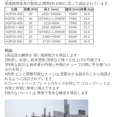
望遠鏡用道具の製造は,標準EN 1065に従って認証されています.
用
仕様
容量 (KN)
高さ (mm)
縦径 (mm)
体重 (kg)
を
HZP30-300
30
1650~3000年
75/60
20.9
HZP30~350
30
1970年から3500年
75/60
23.0
HZP30-400
30
2210-4000
75/60
25.0
要
HZP20〜300
20
1650~3000年
60/48
15.7
HZP20-350
20
1970年から3500年
60/48
16.6
求
HZP20-450
20
2460〜4500
60/48
28.2
HZP20-500
20
2710〜5000
60/48
30.5
し
利点:
1高品質の鋼管が 高い負荷能力を保証します
な
2熱浸し,冷浸し,粉末塗装,塗装など様々な仕上げが可能です.
3特殊な設計は,操作者が内側と外側のチューブの間に手を傷つけ
さ
るのを防ぐ.
4内管,ピンと調整可能なナッツは,意図せざる脱ぎ出しから保護さ
い
れるように設計されています.
5プレートとベースプレートのサイズが同じで,プロップヘッドは
内管と外管に簡単に挿入できます.
6強力なパレットは 簡単で安全な輸送を保証します
地
図