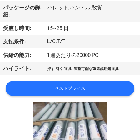
い
パッケージの詳
パレット,バンドル,散貨
て
細:
受渡し時間:
15~25 日
工
L/C,T/T
支払条件:
場
供給の能力:
1週あたりの20000 PC
旅
,
ハイライト:
行
押す 引く 道具
調整可能な望遠鏡用鋼道具
ベストプライス
品
質
管
理