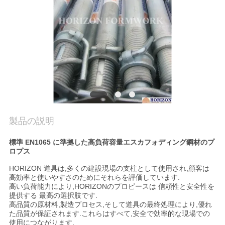
私
達
に
連
絡
し
製品の説明
な
標準 EN1065 に準拠した高負荷容量エスカフォディング鋼材のプ
ロプス
さ
HORIZON 道具は,多くの建設現場の支柱として使用され,顧客は
い
高効率と使いやすさのためにそれらを評価しています.
高い負荷能力により,HORIZONのプロピースは 信頼性と安全性を
提供する 最高の選択肢です.
高品質の原材料,製造プロセス,そして道具の最終処理により,優れ
引
た品質が保証されます.これらはすべて,安全で効率的な現場での
使用につながります.