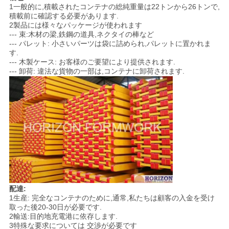
1一般的に,積載されたコンテナの総純重量は22トンから26トンで,
PRIVACY
積載前に確認する必要があります.
2製品には様々なパッケージが使われます
POLICY
--- 束:木材の梁,鉄鋼の道具,ネクタイの棒など
--- パレット: 小さいパーツは袋に詰められ,パレットに置かれま
す.
--- 木製ケース: お客様のご要望により提供されます.
--- 卸荷: 違法な貨物の一部は,コンテナに卸荷されます.
配達:
1生産: 完全なコンテナのために,通常,私たちは顧客の入金を受け
取った後20-30日が必要です.
2輸送:目的地充電港に依存します.
3特殊な要求については 交渉が必要です