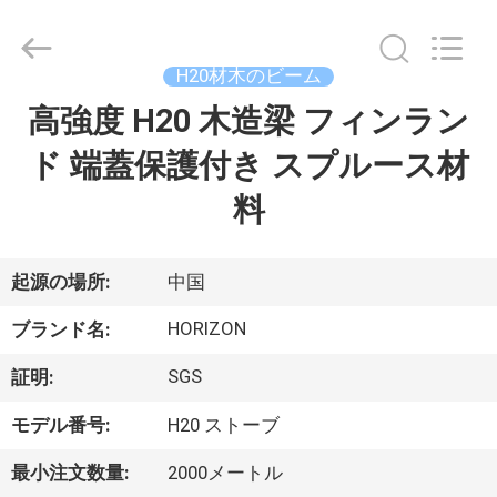
HORIZON
FORMWORK
CO.,
LTD..
All
H20材木のビーム
Rights
Reserved.
Developed
高強度 H20 木造梁 フィンラン
家
by
ECER
ド 端蓋保護付き スプルース材
製
料
品
起源の場所:
中国
私
HORIZON
ブランド名:
達
SGS
証明:
に
モデル番号:
H20 ストーブ
つ
最小注文数量:
2000メートル