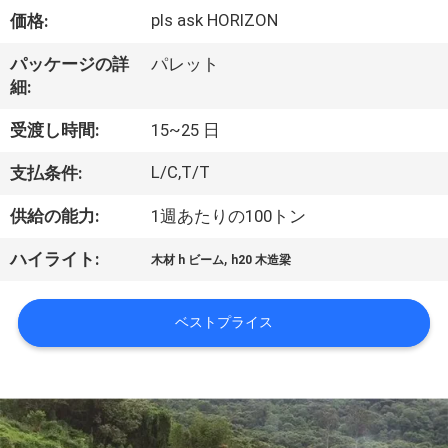
い
pls ask HORIZON
価格:
て
パッケージの詳
パレット
細:
工
受渡し時間:
15~25 日
場
L/C,T/T
支払条件:
旅
供給の能力:
1週あたりの100トン
行
,
ハイライト:
木材 h ビーム
h20 木造梁
品
ベストプライス
質
管
理