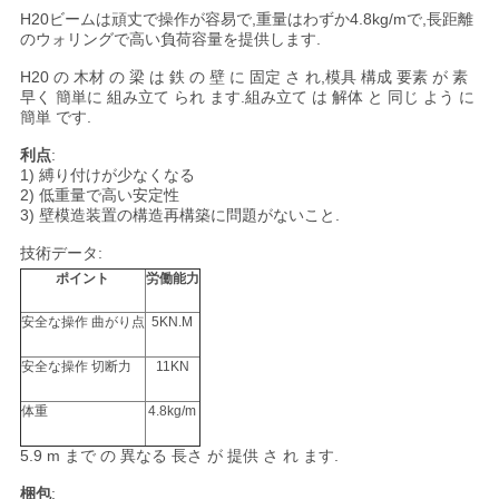
用
H20ビームは頑丈で操作が容易で,重量はわずか4.8kg/mで,長距離
のウォリングで高い負荷容量を提供します.
を
H20 の 木材 の 梁 は 鉄 の 壁 に 固定 さ れ,模具 構成 要素 が 素
早く 簡単に 組み立て られ ます.組み立て は 解体 と 同じ よう に
要
簡単 です.
求
利点
:
1) 縛り付けが少なくなる
し
2) 低重量で高い安定性
3) 壁模造装置の構造再構築に問題がないこと.
な
技術データ:
ポイント
労働能力
さ
安全な操作 曲がり点
5KN.M
い
安全な操作 切断力
11KN
地
体重
4.8kg/m
図
5.9 m まで の 異なる 長さ が 提供 さ れ ます.
梱包
: