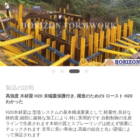
私
達
に
連
絡
し
な
製品の説明
高強度 木材梁 H20 末端蓋保護付き, 模造のためのI ロースト H20
さ
わかった
い
H20木材梁は,型造システムの基本構成要素として,軽量性,良好な
静的度,細部に厳格な加工により,特に実用的です.自動制御の生産
ラインで生産されます木材の質とスプレーリングは絶えず慎重に
チェックされます.非常に長い寿命は,高級の結合と丸い梁端によ
引
って保証されます.