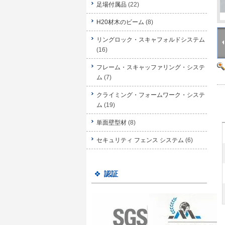
足場付属品
(22)
H20材木のビーム
(8)
リングロック・スキャフォルドシステム
(16)
フレーム・スキャッファリング・システ
ム
(7)
クライミング・フォームワーク・システ
ム
(19)
単面壁型材
(8)
セキュリティ フェンス システム
(6)
認証