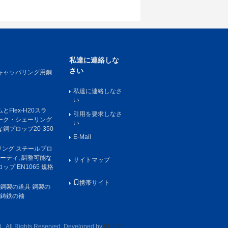
ランプ
私達に連絡しな
さい
キャッパリング用鋼
私達に連絡しなさ
い
Flex-H20スラ
引用を要求しなさ
ーク・シェーリング
い
鋼プロップ20-350
E-Mail
パリング スチールプロ
ューティ, 調整可能な
サイトマップ
プ EN1065 規格
携帯サイト
 鋼製の道具 鋼製の
 鋳鉄の袖
ll Rights Reserved. Developed by
ECER