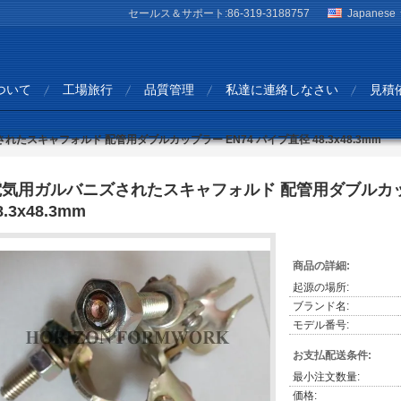
セールス＆サポート:
86-319-3188757
Japanese
ついて
工場旅行
品質管理
私達に連絡しなさい
見積
たスキャフォルド 配管用ダブルカップラー EN74 パイプ直径 48.3x48.3mm
電気用ガルバニズされたスキャフォルド 配管用ダブルカップ
8.3x48.3mm
商品の詳細:
起源の場所:
ブランド名:
モデル番号:
お支払配送条件:
最小注文数量:
価格: