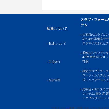
スラブ・フォーム
テム
私達について
大面積のスラブコン
のための準備式テー
スタマイズされたテ
私達について
柔軟なスラブデッキ
4.5m 木造梁 H2
可能
工場旅行
鋼筋プロプラス・ス
ワーク・システム 
式シャッター コン
品質管理
柔軟性 - H20 ス
システム, 固体 床 
ーク コンクリート 
プライバシー政策
|
中国 スキャフォルトの